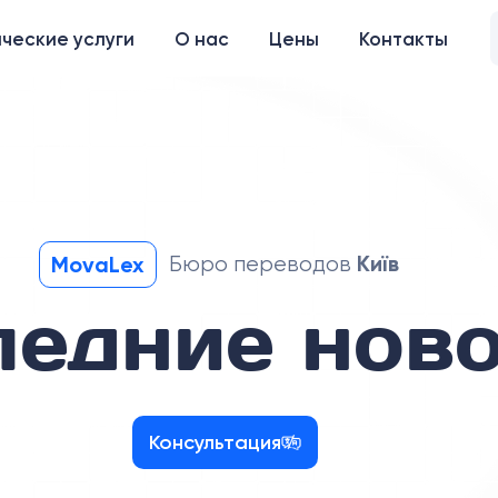
ческие услуги
О нас
Цены
Контакты
Київ
MovaLex
Бюро переводов
ледние нов
Консультация