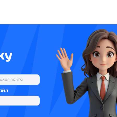
ку
айл