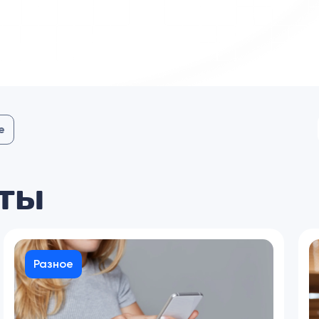
е
ты
Разное