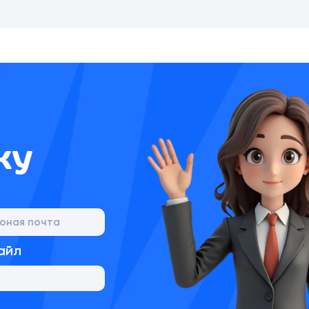
ку
айл