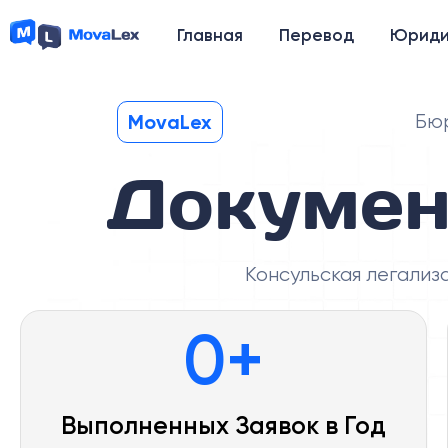
Главная
Перевод
Юриди
MovaLex
Бюр
Докумен
Консульская легализ
0
+
Выполненных Заявок в Год