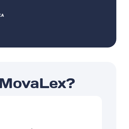
КА
 MovaLex?