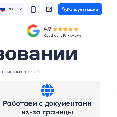
Консультация
RU
UK
4.9
Read our 218 Reviews
зовании
з лишних хлопот.
Работаем с документами
из-за границы