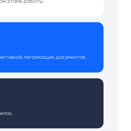
дом этапе работы.
фективной легализации документов.
елах.