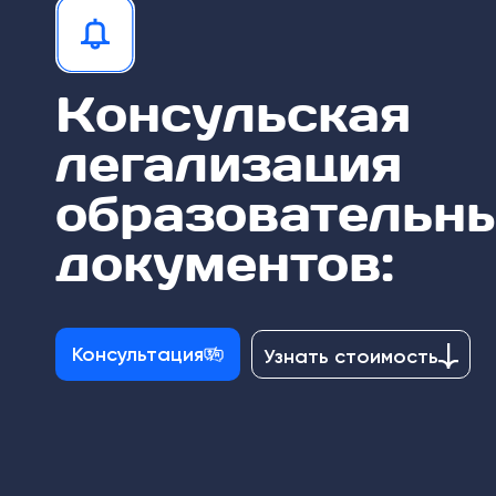
Консульская
легализация
образовательн
документов:
Консультация
Узнать стоимость