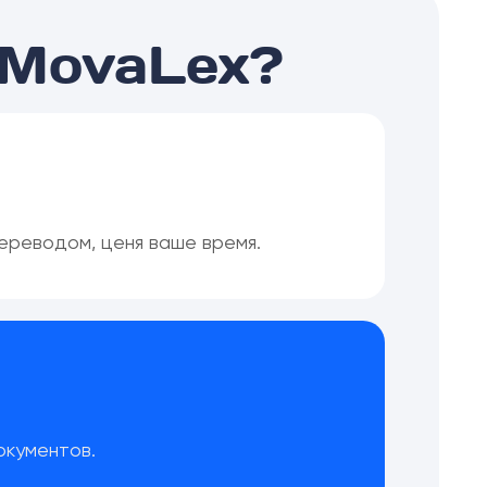
 MovaLex?
переводом, ценя ваше время.
окументов.