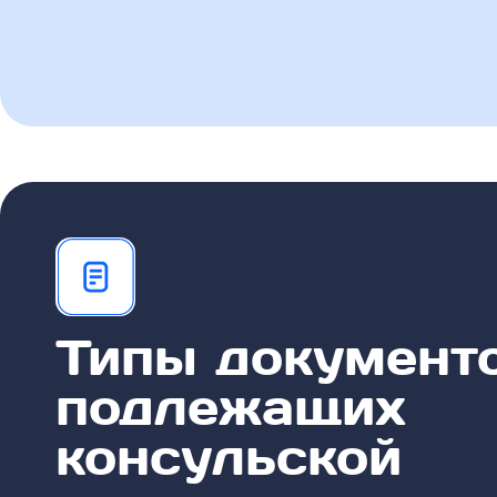
Типы документо
подлежащих
консульской