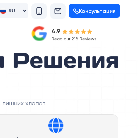
Консультация
RU
UK
4.9
Read our 218 Reviews
и Решения
 лишних хлопот.