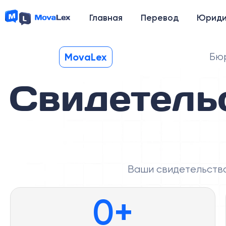
Главная
Перевод
Юриди
MovaLex
Бюр
Свидетель
Ваши свидетельства
0
+