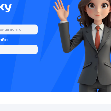
ку
айл