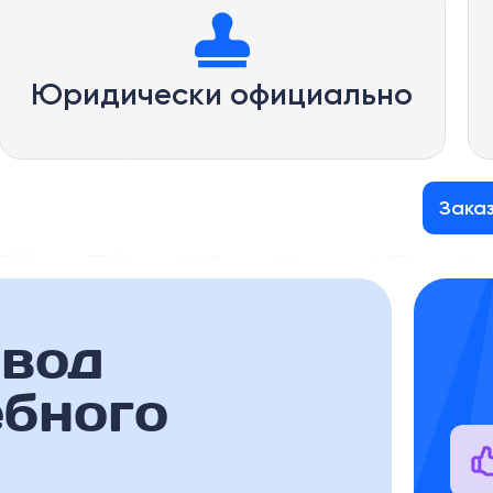
Юридически официально
Зака
евод
ебного