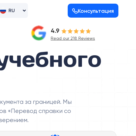
Консультация
RU
UK
4.9
Read our 218 Reviews
учебного
кумента за границей. Мы
ов «Перевод справки со
аверением.