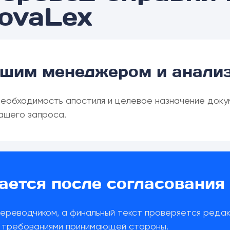
ovaLex
ашим менеджером и анализ
необходимость апостиля и целевое назначение доку
ашего запроса.
ется после согласования 
ереводчиком, а финальный текст проверяется реда
с требованиями принимающей стороны.