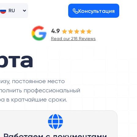
Консультация
RU
UK
4.9
Read our 218 Reviews
рта
изу, постоянное место
ыполнить профессиональный
ра в кратчайшие сроки.
Работаем с документами