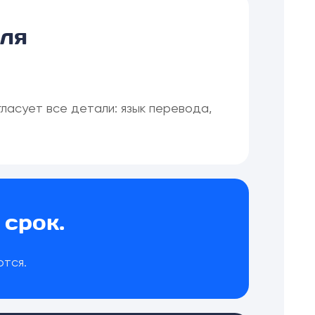
для
ласует все детали: язык перевода,
срок.
тся.