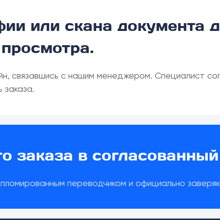
фии или скана документа 
 просмотра.
н, связавшись с нашим менеджером. Специалист сог
 заказа.
о заказа в согласованный 
пломированным переводчиком и официально заверяю