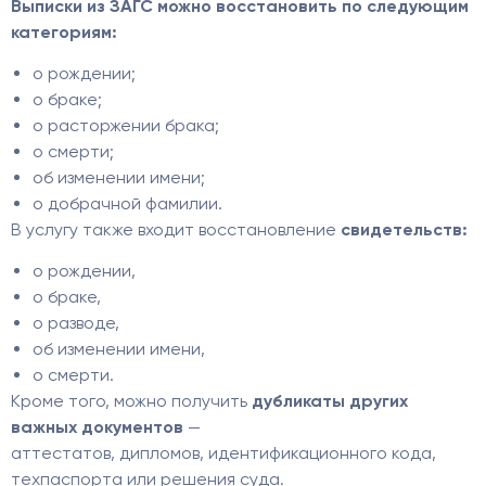
Выписки из ЗАГС можно восстановить по следующим
категориям:
о рождении;
о браке;
о расторжении брака;
о смерти;
об изменении имени;
о добрачной фамилии.
В услугу также входит восстановление
свидетельств:
о рождении,
о браке,
о разводе,
об изменении имени,
о смерти.
Кроме того, можно получить
дубликаты других
важных документов
—
аттестатов, дипломов, идентификационного кода,
техпаспорта или решения суда.