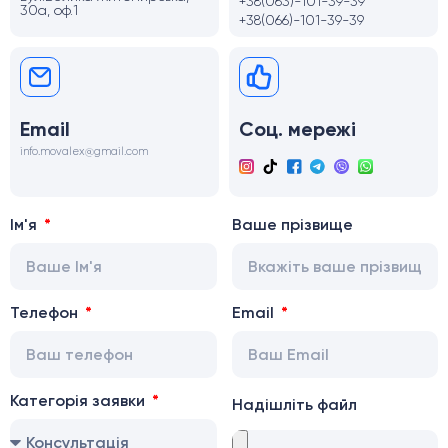
+38(063)-101-39-39
30а, оф.1
+38(066)-101-39-39
Email
Соц. мережі
info.movalex@gmail.com
Ім'я
Ваше прізвище
Телефон
Email
Категорія заявки
Надішліть файл