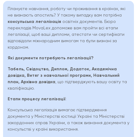
Плануєте навчання, роботу чи проживання в країнах, які
не визнають апостиль? У такому випадку вам потрібна
консульська легалізація
освітніх документів. Бюро
перекладів MovaLex допоможе вам пройти всі етапи
легалізації, щоб ваші дипломи, атестати чи сертифікати
відповідали міжнародним вимогам та були визнані за
кордоном.
Які документи потребують легалізації?
Табель, Свідоцтво, Диплом, Додаток, Академічна
довідка, Витяг з навчальної програми, Навчальний
план, Архівна довідка
, що підтверджують вашу освіту та
кваліфікацію.
Етапи процесу легалізації
:
Консульська легалізація вимагає підтвердження
документа у Міністерстві юстиції Україні та Міністерстві
закордонних справ України, а також визнання документа у
консульстві у країні використання.