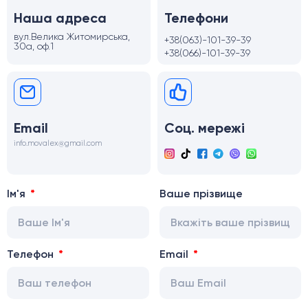
Наша адреса
Телефони
вул.Велика Житомирська,
+38(063)-101-39-39
30а, оф.1
+38(066)-101-39-39
Email
Соц. мережі
info.movalex@gmail.com
Ім'я
Ваше прізвище
Телефон
Email