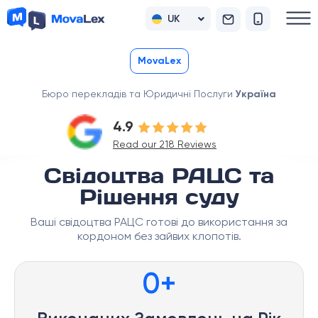
UK
RU
MovaLex
Бюро перекладів та Юридичні Послуги
Україна
4.9
Read our 218 Reviews
Свідоцтва РАЦС та
Рішення суду
Ваші свідоцтва РАЦС готові до використання за
кордоном без зайвих клопотів.
0
+