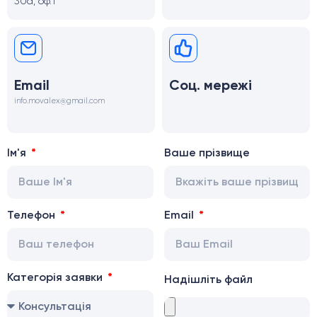
30а, оф.1
Email
Соц. мережі
info.movalex@gmail.com
Ім'я
Ваше прізвище
Телефон
Email
Категорія заявки
Надішліть файл