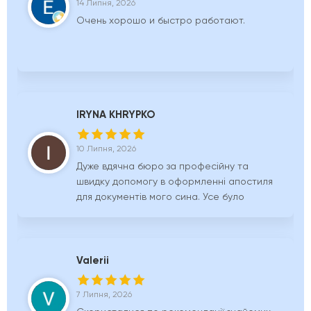
14 Липня, 2026
Очень хорошо и быстро работают.
IRYNA KHRYPKO
10 Липня, 2026
Дуже вдячна бюро за професійну та
швидку допомогу в оформленні апостиля
для документів мого сина. Усе було
виконано чітко, без зайвих труднощів і в
обумовлені терміни. Працівники завжди
були на зв’язку, детально відповідали на
всі запитання та супроводжували процес
Valerii
від початку до кінця. Рекомендую це
бюро всім, хто цінує надійність,
7 Липня, 2026
відповідальність і високий рівень