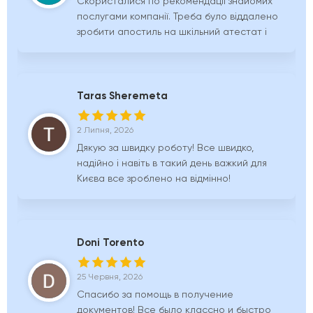
Скористалися по рекомендації знайомих
обслуговування!
послугами компанії. Треба було віддалено
зробити апостиль на шкільний атестат і
його додаток. В процесі співпраці
виявилося, що вони можуть робити ще й
присяжний переклад для інших країн.
Дуже зручно з одних рук отримати
Taras Sheremeta
апостиль на документи, а також присяжні
переклади до них, та НМТ. Дуже
2 Липня, 2026
сподобалась можливість швидкої
Дякую за швидку роботу! Все швидко,
комунікації через Viber, відповіді на купу
надійно і навіть в такий день важкий для
питань, гнучкість при варіантах цін та
Києва все зроблено на відмінно!
термінів виконання.
Doni Torento
25 Червня, 2026
Спасибо за помощь в получение
документов! Все было классно и быстро