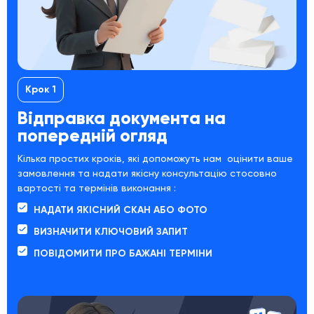
Крок 1
Відправка документа на
попередній огляд
Кілька простих кроків, які допоможуть нам
оцінити ваше
замовлення та надати якісну консультацію стосовно
вартості та термінів виконання :
НАДАТИ ЯКІСНИЙ СКАН АБО ФОТО
ВИЗНАЧИТИ КЛЮЧОВИЙ ЗАПИТ
ПОВІДОМИТИ ПРО БАЖАНІ ТЕРМІНИ