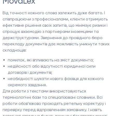
MovaLex
Від точності кожного слова залежить дуже багато. І
співпрацюючи з професіоналами, клієнти отримують
ефективне рішення своїх запитів, що мінімізує ризики і
спрощує взаємодію з партнерами іноземцями та
держструктурами. Звернення до провідного бюро
перекладу документів дає можливість уникнути таких
складнощів:
помилок, які впливають на зміст документа;
недійсності або відсутності юридичної сили
договорів і документів;
необхідності шукати нового фахівця для кожного
окремого завдання.
Для роботи з текстами використовуються
термінологічні бази та спеціалізовані словники. Всі
роботи обов’язково проходять ретельну коректуру і
перевірку перед відправленням замовнику. І навіть
термінові завдання будуть виконані без втрати якості.