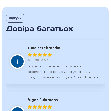
Відгуки
Довіра багатьох
iruna serebranska
15 Липня, 2026
Замовляла переклад документа з
азербайджанської мови на українську
,швидко дуже переклад зроблено. Швидка
відправа, ціни нормальні.
Задоволена.Дякую дуже. Всім раджу. Ви
найкращі.
Eugen Fuhrmann