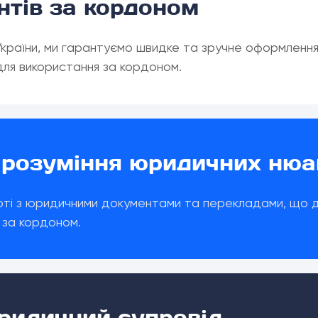
нтів за кордоном
країни, ми гарантуємо швидке та зручне оформлення
для використання за кордоном.
 розуміння юридичних нюа
ті з юридичними документами та перекладами, що до
 і за кордоном.
ридичний супровід