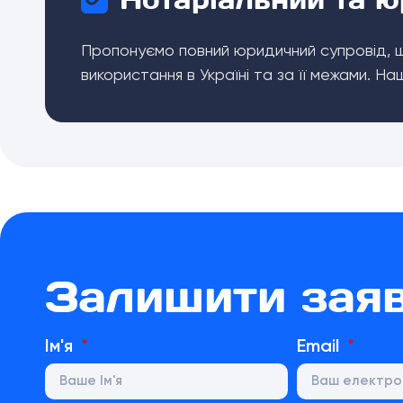
Пропонуємо повний юридичний супровід, щ
використання в Україні та за її межами. 
Залишити зая
Ім'я
Email