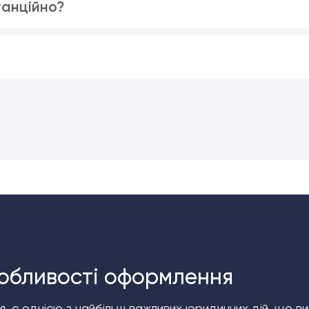
танційно?
обливості оформлення
є однією з найбільш важливих юридичних дій, що ви