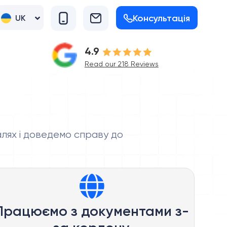
Консультація
UK
RU
4.9
Read our 218 Reviews
алях і доведемо справу до
Працюємо з документами з-