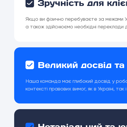
Зручність для кліє
Якщо ви фізично перебуваєте за межами У
а також здійснюємо необхідні переклади 
Великий досвід та
Наша команда має глибокий досвід у робо
контексті правових вимог, як в Україні, так
Нотаріальний та ю