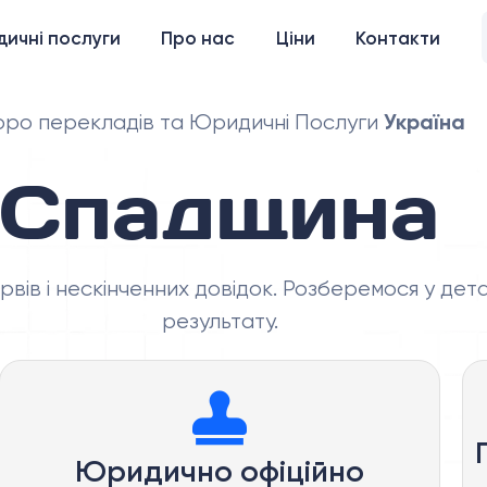
ичні послуги
Про нас
Ціни
Контакти
Україна
ро перекладів та Юридичні Послуги
Спадщина
ів і нескінченних довідок. Розберемося у дет
результату.
Юридично офіційно