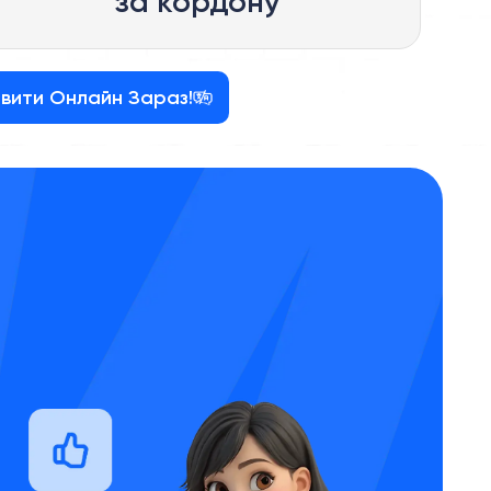
за кордону
вити Онлайн Зараз!