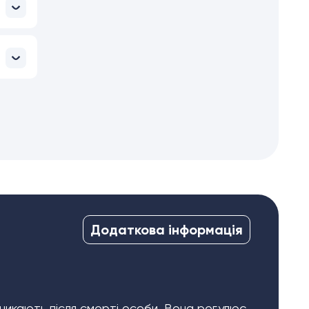
Додаткова інформація
никають після смерті особи. Вона регулює