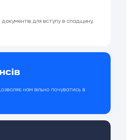
 документів для вступу в спадщину,
нсів
зволяє нам вільно почуватись в