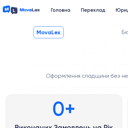
Головна
Переклад
Юрид
MovaLex
Бю
Оформлення спадщини без нерв
0
+
Виконаних Замовлень на Рік