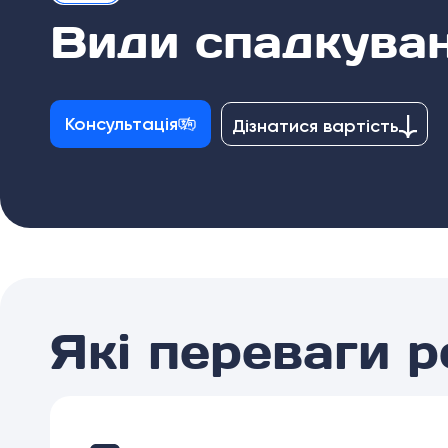
Види спадкува
Консультація
Дізнатися вартість
Які переваги 