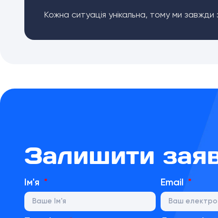
Кожна ситуація унікальна, тому ми завжди
Залишити зая
Ім'я
Email