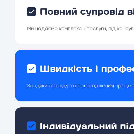
Повний супровід в
Ми надаємо комплексні послуги, від консу
Швидкість і профе
Завдяки досвіду та налагодженим процеса
Індивідуальний під