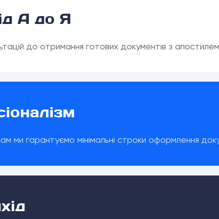
ід А до Я
льтацій до отримання готових документів з апостиле
сіоналізм
м ми гарантуємо мінімальні строки оформлення доку
хід