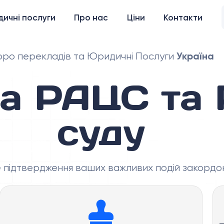
ичні послуги
Про нас
Ціни
Контакти
Україна
ро перекладів та Юридичні Послуги
ва РАЦС та 
суду
е підтвердження ваших важливих подій закордо