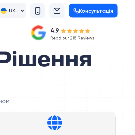
Консультація
UK
RU
4.9
Read our 218 Reviews
Рішення
ном.