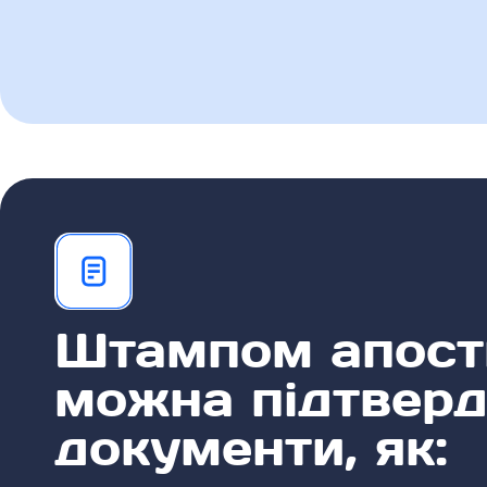
Штампом апост
можна підтверд
документи, як: