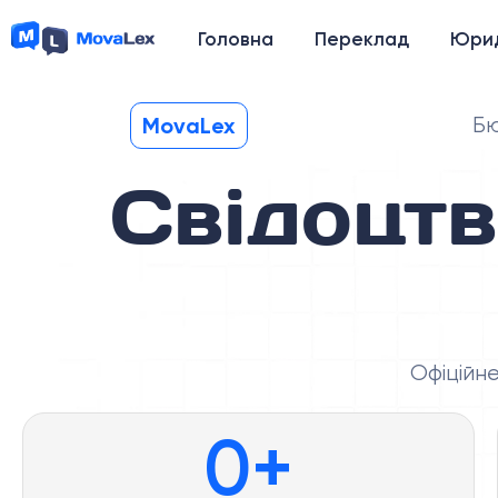
Головна
Переклад
Юрид
MovaLex
Бю
Свідоцт
Офіційн
0
+