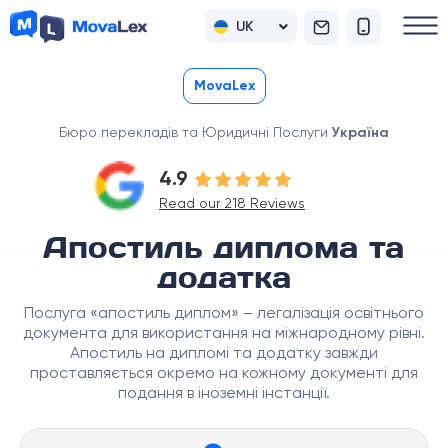
UK
RU
MovaLex
Бюро перекладів та Юридичні Послуги
Україна
4.9
Read our 218 Reviews
Апостиль диплома та
додатка
Послуга «апостиль диплом» – легалізація освітнього
документа для використання на міжнародному рівні.
Апостиль на дипломі та додатку завжди
проставляється окремо на кожному документі для
подання в іноземні інстанції.