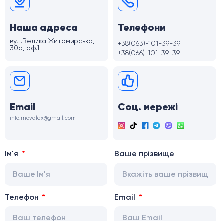
Наша адреса
Телефони
вул.Велика Житомирська,
+38(063)-101-39-39
30а, оф.1
+38(066)-101-39-39
Email
Соц. мережі
info.movalex@gmail.com
Ім'я
Ваше прізвище
Телефон
Email