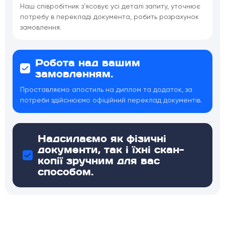
Наш співробітник з’ясовує усі деталі запиту, уточнює
потребу в перекладі документа, робить розрахунок
замовлення.
Робота над вашим
замовленням.
Проставляємо апостиль на диплом та додаток, за
потреби здійснюємо офіційний переклад документів.
Надсилаємо як фізичні
документи, так і їхні скан-
копії зручним для вас
способом.