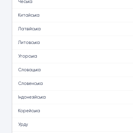
Чеська
Китайська
Латвійська
Литовська
Угорська
Словацька
Словенська
Індонезійська
Корейська
Урду