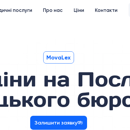
ичні послуги
Про нас
Ціни
Контакти
MovaLex
ціни на Пос
цького бюр
Залишити заявку