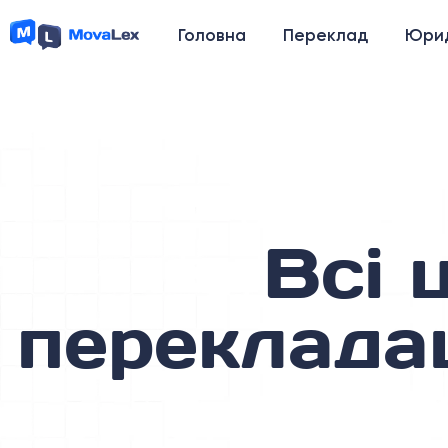
Головна
Переклад
Юрид
Всі 
переклада