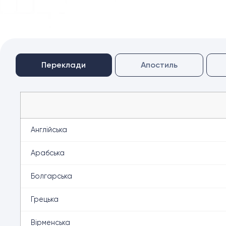
Переклади
Апостиль
Англійська
Арабська
Болгарська
Грецька
Вірменська