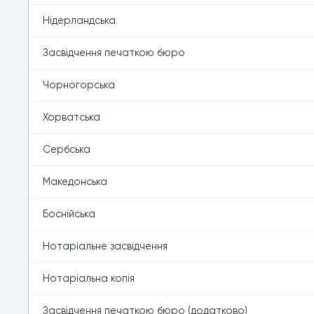
Нідерландська
Засвідчення печаткою бюро
Чорногорська
Хорватська
Сербська
Македонська
Боснійська
Нотаріальне засвідчення
Нотаріальна копія
Засвідчення печаткою бюро (додатково)