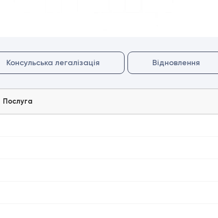
Консульська легалізація
Відновлення
Послуга