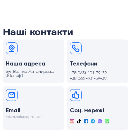
Наші контакти
Наша адреса
Телефони
вул.Велика Житомирська,
+38(063)-101-39-39
30а, оф.1
+38(066)-101-39-39
Email
Соц. мережі
info.movalex@gmail.com