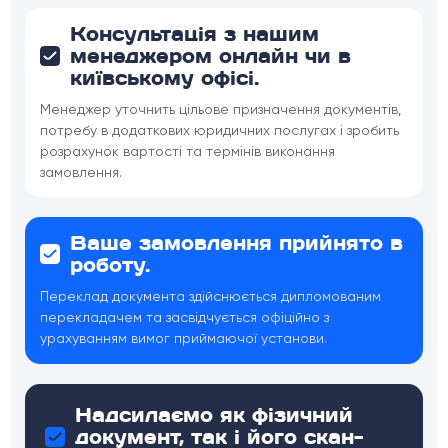
Консультація з нашим
менеджером онлайн чи в
київському офісі.
Менеджер уточнить цільове призначення документів,
потребу в додаткових юридичних послугах і зробить
розрахунок вартості та термінів виконання
замовлення.
Ваше замовлення прийнято в
роботу.
Переклад документа здійснюється дипломованим
перекладачем та засвідчується офіційно з
урахуванням вимог приймаючої установи.
Надсилаємо як фізичний
документ, так і його скан-