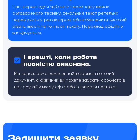
Наш перекладач здійснює переклад у межах
обговореного терміну, фінальний текст ретельно
перевіряється редактором, аби забезпечити високий
рівень якості та точності тексту. Переклад офіційно
засвідчується.
І врешті, коли робота
повністю виконана.
Ми надсилаємо вам в онлайн форматі готовий
документ, а фізичний ви можете забрати особисто в
нашому київському офісі або отримати поштою.
Залишити заявку