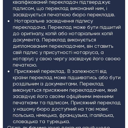
кваліфікований перекладач підтверджує
підписом, що переклад виконаний ним, і
засвідчується печаткою бюро перекладів.
Нотаріальне засвідчення підпису
перекладача. Переклад може бути підшитий
до оригіналу, копій або нотаріальних копій
документа. Переклад виконується
дипломованим перекладачем, він ставить
свій підпис у присутності нотаріуса, а
нотаріус у свою чергу засвідчує його своєю
печаткою.
Присяжний переклад. В залежності від
країни переклад може підшиватись або бути
роздільним із документами. Переклад
виконується присяжним перекладачем, який
засвідчує його своїми офіційними іменними
печатками та підписом. Присяжний переклад
у нашому бюро доступний на такі мови:
польська, німецька, французька, італійська,
словацька та турецька.
Отже, як бачимо існує декілька опцій щодо