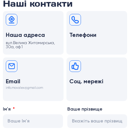
Наші контакти
Наша адреса
Телефони
вул.Велика Житомирська,
30а, оф.1
Email
Соц. мережі
info.movalex@gmail.com
Ім'я
Ваше прізвище