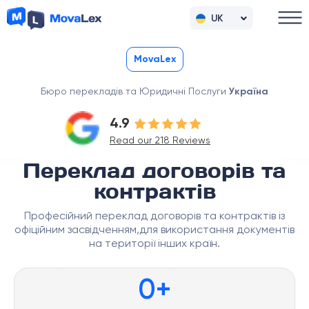
UK
RU
MovaLex
Бюро перекладів та Юридичні Послуги
Україна
4.9
Read our 218 Reviews
Переклад договорів та
контрактів
Професійний переклад договорів та контрактів із
офіційним засвідченням,для використання документів
на території інших країн.
0
+