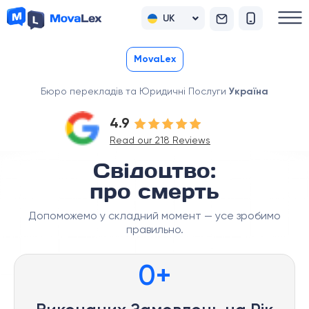
UK
RU
MovaLex
Бюро перекладів та Юридичні Послуги
Україна
4.9
Read our 218 Reviews
Свідоцтво:
про смерть
Допоможемо у складний момент — усе зробимо
правильно.
0
+