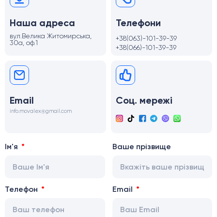
Наша адреса
Телефони
вул.Велика Житомирська,
+38(063)-101-39-39
30а, оф.1
+38(066)-101-39-39
Email
Соц. мережі
info.movalex@gmail.com
Ім'я
Ваше прізвище
Телефон
Email