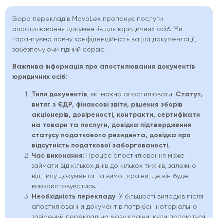
Бюро перекладів MovaLex пропонує послуги
апостилювання документів для юридичних осіб. Ми
гарантуємо повну конфіденційність вашої документації,
забезпечуючи гідний сервіс.
Важлива інформація про апостилювання документів
юридичних осіб:
Типи документів
, які можна апостилювати:
Статут,
витяг з ЄДР, фінансові звіти, рішення зборів
акціонерів, довіреності, контракти, сертифікати
на товари та послуги, довідка підтвердження
статусу податкового резидента, довідка про
відсутність податкової заборгованості.
Час виконання
: Процес апостилювання може
займати від кількох днів до кількох тижнів, залежно
від типу документа та вимог країни, де він буде
використовуватись.
Необхідність перекладу
: У більшості випадків після
апостилювання документів потрібен нотаріально
завірений переклад на мову країни, куди подаються