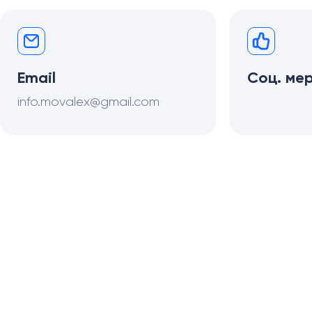
Email
Соц. ме
info.movalex@gmail.com