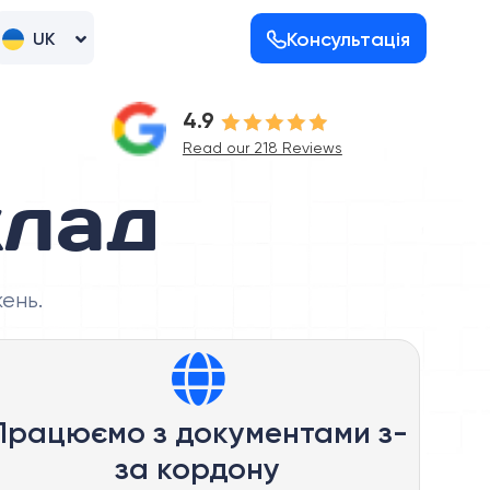
Консультація
UK
RU
4.9
Read our 218 Reviews
клад
ень.
Працюємо з документами з-
за кордону