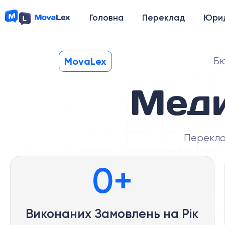
Головна
Переклад
Юрид
MovaLex
Бю
Меди
Переклад
0
+
Виконаних Замовлень на Рік