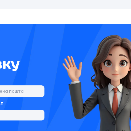
вку
йл