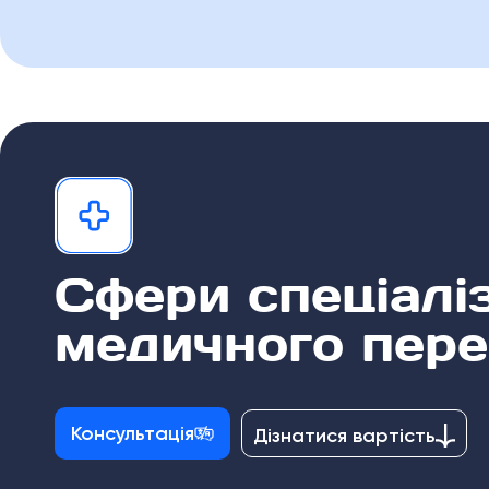
Cфери спеціаліз
медичного пер
Консультація
Дізнатися вартість