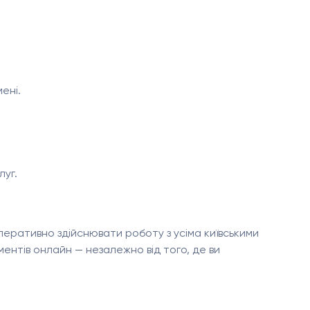
ені.
луг.
перативно здійснювати роботу з усіма київськими
ентів онлайн — незалежно від того, де ви