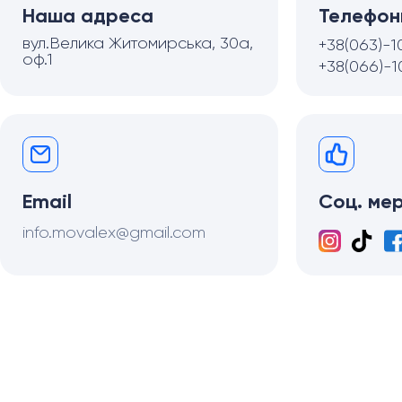
Наша адреса
Телефон
вул.Велика Житомирська, 30а,
+38(063)-1
оф.1
+38(066)-1
Email
Соц. ме
info.movalex@gmail.com