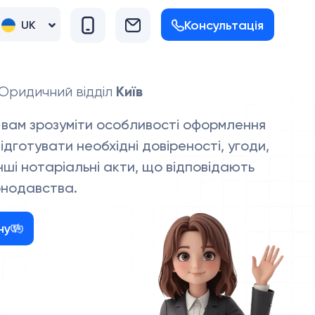
Консультація
UK
RU
Київ
Юридичний відділ
вам зрозуміти особливості оформлення
ідготувати необхідні довіреності, угоди,
інші нотаріальні акти, що відповідають
онодавства.
ну