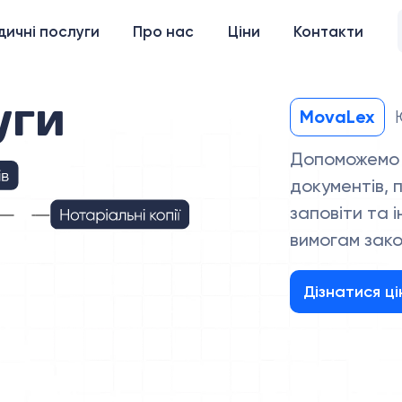
ичні послуги
Про нас
Ціни
Контакти
уги
MovaLex
Допоможемо 
документів, п
заповіти та 
вимогам зак
Дізнатися ці