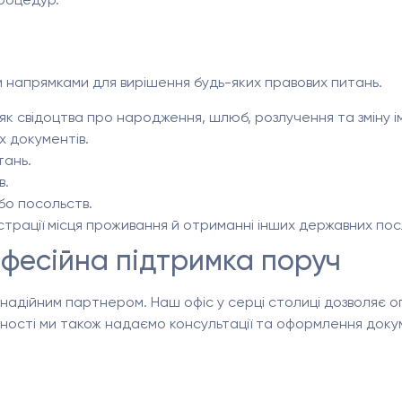
и напрямками для вирішення будь-яких правових питань.
як свідоцтва про народження, шлюб, розлучення та зміну ім
х документів.
тань.
в.
бо посольств.
страції місця проживання й отриманні інших державних пос
офесійна підтримка поруч
 надійним партнером. Наш офіс у серці столиці дозволяє о
ності ми також надаємо консультації та оформлення докум