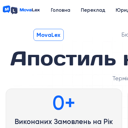
Головна
Переклад
Юрид
MovaLex
Бю
Апостиль 
Термі
0
+
Виконаних Замовлень на Рік