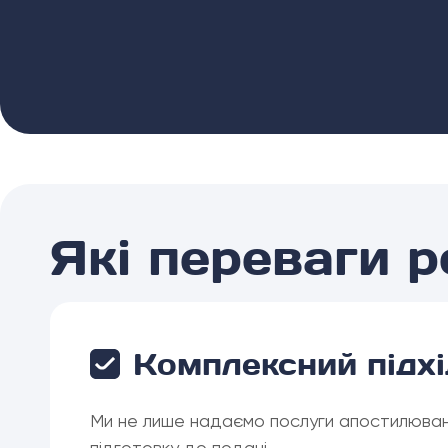
Які переваги 
Комплексний підхі
Ми не лише надаємо послуги апостилюванн
підготовку до подачі .