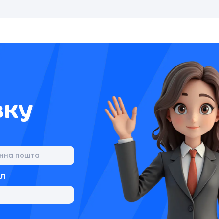
вку
йл