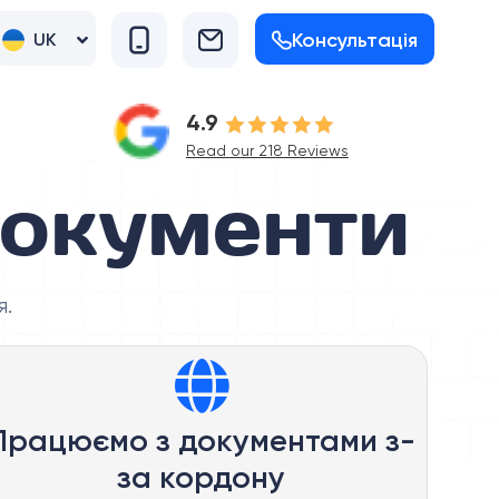
Консультація
UK
RU
4.9
Read our 218 Reviews
документи
я.
Працюємо з документами з-
за кордону