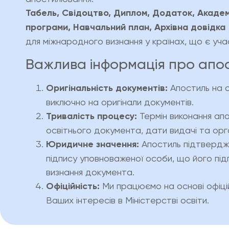
Табель, Свідоцтво, Диплом, Додаток, Академі
програми, Навчальний план, Архівна довідка
для міжнародного визнання у країнах, що є учас
Важлива інформація про апо
Оригінальність документів:
Апостиль на о
виключно на оригінали документів.
Тривалість процесу:
Термін виконання ап
освітнього документа, дати видачі та орг
Юридичне значення:
Апостиль підтвердж
підпису уповноваженої особи, що його пі
визнання документа.
Офіційність:
Ми працюємо на основі офіц
Ваших інтересів в Міністерстві освіти.