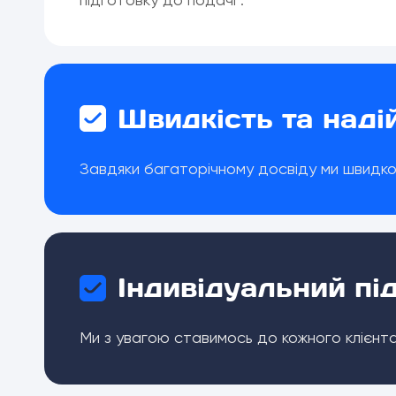
Швидкість та наді
Завдяки багаторічному досвіду ми швидко
Індивідуальний під
Ми з увагою ставимось до кожного клієнт