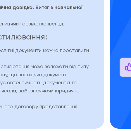
чна довідка, Витяг з навчальної
ницями Гаазької конвенції.
стилювання:
світні документи можна проставити
остилювання може залежати від типу
ану, що засвідчив документ.
ує автентичність документа та
дписала, забезпечуючи юридичне
ійного договору представлення