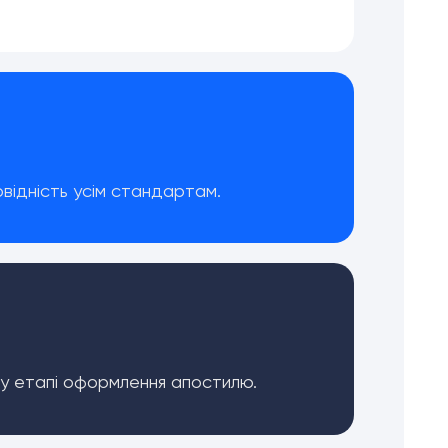
відність усім стандартам.
му етапі оформлення апостилю.