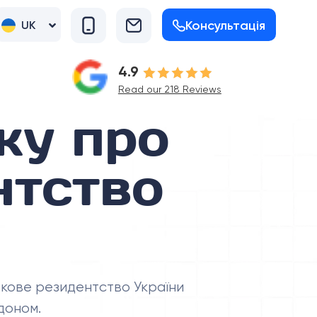
Консультація
UK
RU
4.9
Read our 218 Reviews
ку про
нтство
ткове резидентство України
доном.