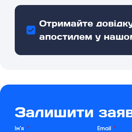
Отримайте довідку
апостилем у нашом
Залишити зая
Ім'я
Email