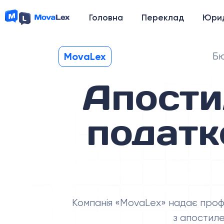
Головна
Переклад
Юрид
MovaLex
Бю
Апости
податк
Компанія «MovaLex» надає проф
з апостиле