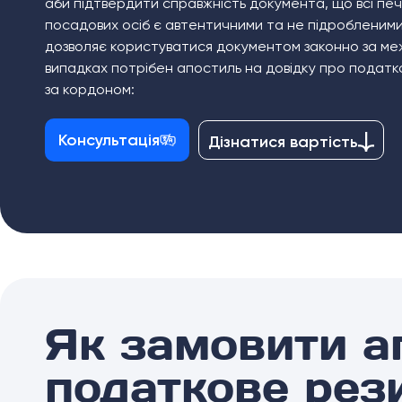
аби підтвердити справжність документа, що всі печ
посадових осіб є автентичними та не підробленими
дозволяє користуватися документом законно за меж
випадках потрібен апостиль на довідку про податк
за кордоном:
Консультація
Дізнатися вартість
Як замовити а
податкове рез