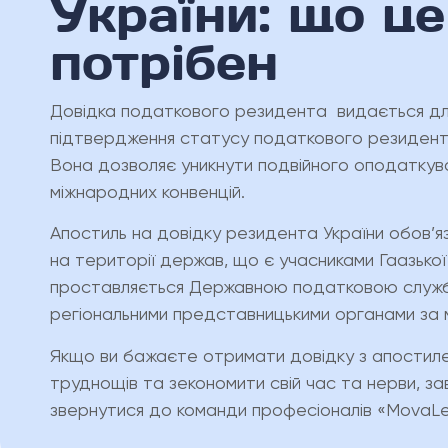
України: що це
потрібен
Довідка податкового резидента видається для
підтвердження статусу податкового резидента 
Вона дозволяє уникнути подвійного оподаткув
міжнародних конвенцій.
Апостиль на довідку резидента України обов’я
на території держав, що є учасниками Гаазької к
проставляється Державною податковою службо
регіональними представницькими органами за 
Якщо ви бажаєте отримати довідку з апостил
труднощів та зекономити свій час та нерви, за
звернутися до команди професіоналів «MovaLe