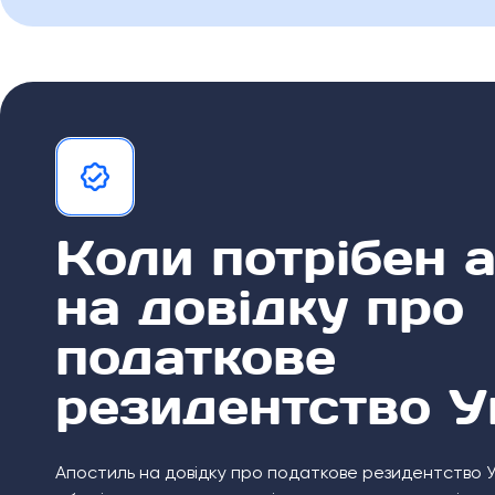
Коли потрібен 
на довідку про
податкове
резидентство У
Апостиль на довідку про податкове резидентство У