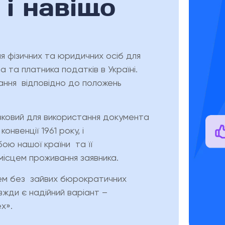
 і навіщо
 фізичних та юридичних осіб для
та платника податків в Україні.
ання відповідно до положень
зковий для використання документа
онвенції 1961 року, і
ю нашої країни та її
місцем проживання заявника.
ем без зайвих бюрократичних
вжди є надійний варіант –
x».