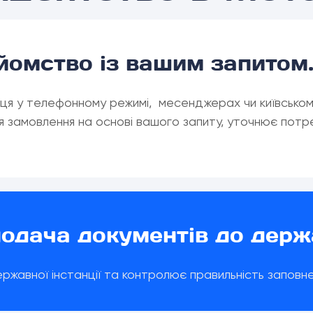
йомство із вашим запитом
ця у телефонному режимі, месенджерах чи київськом
я замовлення на основі вашого запиту, уточнює потр
подача документів до держ
авної інстанції та контролює правильність заповнен