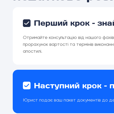
Перший крок – зна
Отримайте консультацію від нашого фахів
прорахунок вартості та термінів виконанн
апостилі.
Наступний крок – 
Юрист подає ваш пакет документів до держ