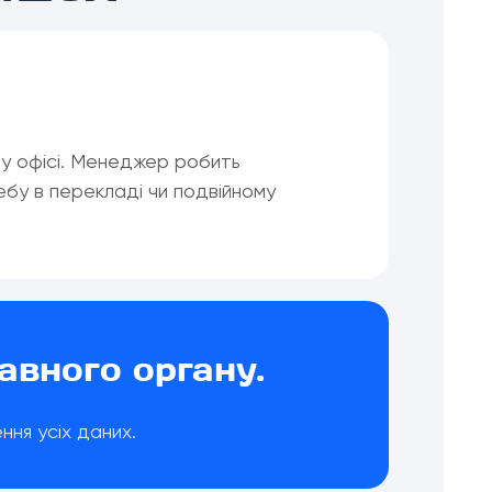
.
у офісі. Менеджер робить
ебу в перекладі чи подвійному
авного органу.
ня усіх даних.