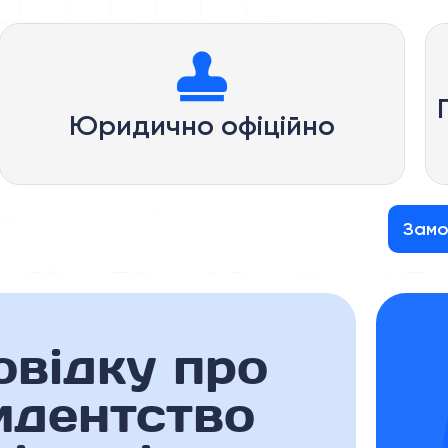
Юридично офіційно
Замо
овідку про
идентство