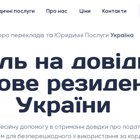
ичні послуги
Про нас
Ціни
Контакти
Україна
ро перекладів та Юридичні Послуги
ль на довід
ове резиде
України
есійну допомогу в отриманні довідки про пода
м для безперешкодного її використання за кор