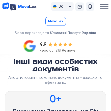
UK
RU
MovaLex
Бюро перекладів та Юридичні Послуги
Україна
4.9
Read our 218 Reviews
Інші види особистих
документів
Апостилювання важливих документів – швидко та
ефективно.
0
+