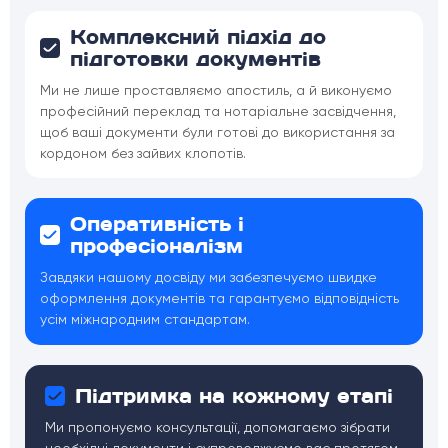
Комплексний підхід до
підготовки документів
Ми не лише проставляємо апостиль, а й виконуємо
професійний переклад та нотаріальне засвідчення,
щоб ваші документи були готові до використання за
кордоном без зайвих клопотів.
Оперативність і
професіоналізм
Завдяки нашому досвіду ми забезпечуємо швидке
оформлення документів та гарантуємо відповідність
усім міжнародним стандартам.
Підтримка на кожному етапі
Ми пропонуємо консультації, допомагаємо зібрати
необхідні документи і супроводжуємо вас протягом