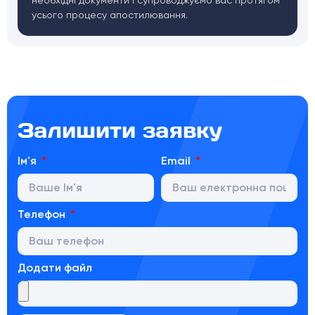
усього процесу апостилювання.
Залишити заявку
Ім'я
Email
Телефон
Додати файл