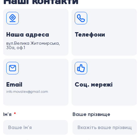
Наші контакти
Наша адреса
Телефони
вул.Велика Житомирська,
30а, оф.1
Email
Соц. мережі
info.movalex@gmail.com
Ім'я
Ваше прізвище