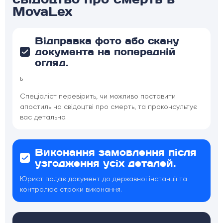
MovaLex
Відправка фото або скану
документа на попередній
огляд.
ь
Спеціаліст перевірить, чи можливо поставити
апостиль на свідоцтві про смерть, та проконсультує
вас детально.
Виконання замовлення після
узгодження усіх деталей.
Юрист подає документ до державної інстанції та
контролює строки виконання.