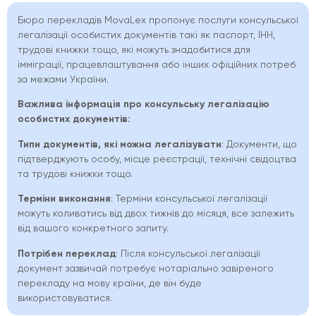
Бюро перекладів MovaLex пропонує послуги консульської
легалізації особистих документів такі як паспорт, ІНН,
трудові книжки тощо, які можуть знадобитися для
імміграції, працевлаштування або інших офіційних потреб
за межами України.
Важлива інформація про
консульську легалізацію
особистих документів:
Типи документів, які можна легалізувати
: Документи, що
підтверджують особу, місце реєстрації, технічні свідоцтва
та трудові книжки тощо.
Терміни виконання
: Терміни консульської легалізації
можуть коливатись від двох тижнів до місяця, все залежить
від вашого конкретного запиту.
Потрібен переклад
: Після консульської легалізації
документ зазвичай потребує нотаріально завіреного
перекладу на мову країни, де він буде
використовуватися.