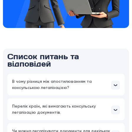
Список питань та
відповідей
В чому різниця між апостилюванням та
консульською легалізацією?
Перелік країн, які вимагають консульську
легалізацію документів.
Чи можна легалізувати документи для декількох