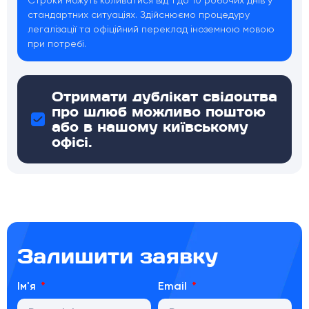
Строки можуть коливатися від 1 до 10 робочих днів у
стандартних ситуаціях. Здійснюємо процедуру
легалізації та офіційний переклад іноземною мовою
при потребі.
Отримати дублікат свідоцтва
про шлюб можливо поштою
або в нашому київському
офісі.
Залишити заявку
Ім'я
Email