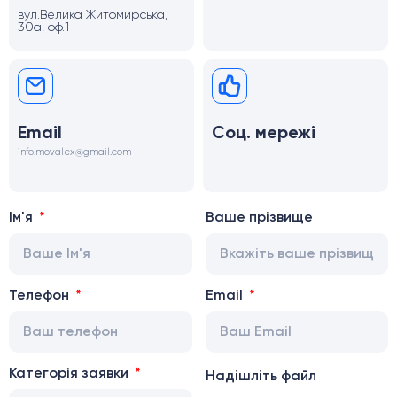
вул.Велика Житомирська,
30а, оф.1
Email
Соц. мережі
info.movalex@gmail.com
Ім'я
Ваше прізвище
Телефон
Email
Категорія заявки
Надішліть файл