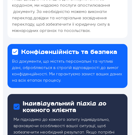
кордоном, ми надаємо послуги апостилювання
документу. За необхідністю можемо виконати
переклад довідки та нотаріальне засвідчення
перекладу, щоб забезпечити її юридичну силу в
міжнародних органах та посольствах.
Конфіденційність та безпека
Всі документи, що містять персональні та чутливі
дані, обробляються в строгій відповідності до вимог
конфіденційності. Ми гарантуємо захист ваших даних
на всіх етапах процесу.
Індивідуальний підхід до
кожного клієнта
Ми підходимо до кожного запиту індивідуально,
враховуючи особливості вашої ситуації, щоб
забезпечити необхідний результат. Якщо потрібні