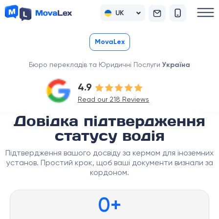
UK
RU
MovaLex
Бюро перекладів та Юридичні Послуги
Україна
4.9
Read our 218 Reviews
Довідка підтвердження
статусу водія
Підтвердження вашого досвіду за кермом для іноземних
установ. Простий крок, щоб ваші документи визнали за
кордоном.
0
+