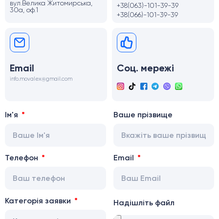
вул.Велика Житомирська,
+38(063)-101-39-39
30а, оф.1
+38(066)-101-39-39
Email
Соц. мережі
info.movalex@gmail.com
Ім'я
Ваше прізвище
Телефон
Email
Категорія заявки
Надішліть файл