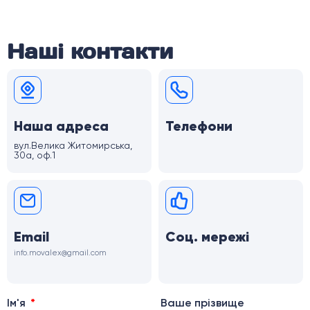
Наші контакти
Наша адреса
Телефони
вул.Велика Житомирська,
30а, оф.1
Email
Соц. мережі
info.movalex@gmail.com
Ім'я
Ваше прізвище