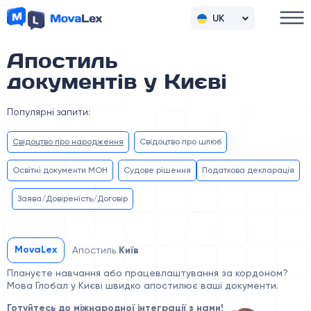
UK
RU
Апостиль
документів у Києві
Популярні запити:
Свідоцтво про народження
Свідоцтво про шлюб
Освітні документи МОН
Судове рішення
Податкова декларація
Заява/Довіреність/Договір
MovaLex
Апостиль
Київ
Плануєте навчання або працевлаштування за кордоном?
Мова Глобал у Києві швидко апостилює ваші документи.
Готуйтесь до міжнародної інтеграції з нами!