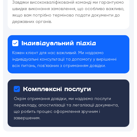
Завдяки висококваліфікованій команді ми гарантуємо
швидке виконання замовлення, що особливо важливо,
якщо вам потрібно терміново подати документи до
державних органів.
Індивідуальний підхід
Кожен клієнт для нас важливий. Ми надаємо
індивідуальні консультації та допомогу у вирішенні
всіх питань, пов’язаних з отриманням довідки.
Комплексні послуги
Окрім отримання довідки, ми надаємо послуги
перекладу, апостилізації та легалізації документа,
що робить процес оформлення зручним і
завершеним.