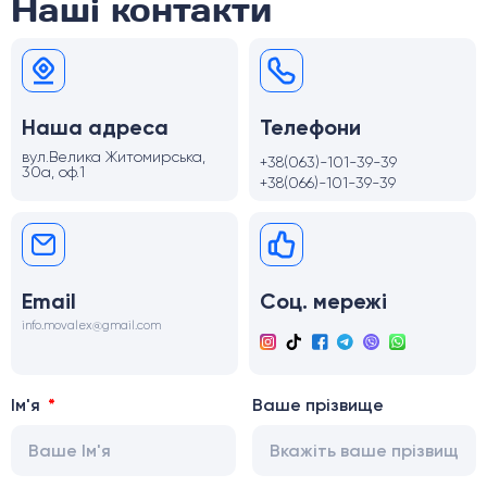
Наші контакти
Наша адреса
Телефони
вул.Велика Житомирська,
+38(063)-101-39-39
30а, оф.1
+38(066)-101-39-39
Email
Соц. мережі
info.movalex@gmail.com
Ім'я
Ваше прізвище