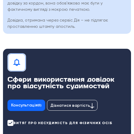
довідку за кордон, вона обов’язково має бути у
фактичному вигляді з мокрою печаткою.
Довідка, отримана через сервіс Дія – не підлягає
проставленню штампу апостиль.
Сфери використання довідок
про відсутність судимостей
Консультація
Дізнатися вартість
ВИТЯГ ПРО НЕСУДИМІСТЬ ДЛЯ ФІЗИЧНИХ ОСІБ