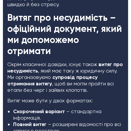
швидко й без стресу.
Витяг про несудимість –
офіційний документ, який
ми допоможемо
отримати
Окрім класичної довідки, існує також
витяг про
несудимість
, який має таку ж юридичну силу.
Ми організовуємо
супровід процесу
отримання витягу
, щоб ви могли пройти всі
етапи без черг і зайвих клопотів.
Витяг може бути у двох форматах:
Скорочений варіант
– стандартна
інформація.
Повний витяг
– розширені відомості про всі
записи в реєстрах.